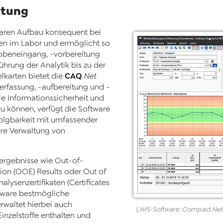
ltung
laren Aufbau konsequent bei
en im Labor und ermöglicht so
robeneingang, -vorbereitung
hrung der Analytik bis zu der
CAQ
lkarten bietet die
.Net
erfassung, -aufbereitung und -
e Informationssicherheit und
zu können, verfügt die Software
olgbarkeit mit umfassender
ere Verwaltung von
rgebnisse wie Out-of-
ion (OOE) Results oder Out of
alysenzertifikaten (Certificates
ftware bestmögliche
rwaltet hierbei auch
LIMS-Software
:
Compact
.Net
 Einzelstoffe enthalten und