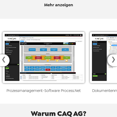
Mehr anzeigen
❮
❯
Prozessmanagement
-
Software Process.Net
Dokumenten
Warum CAQ AG?