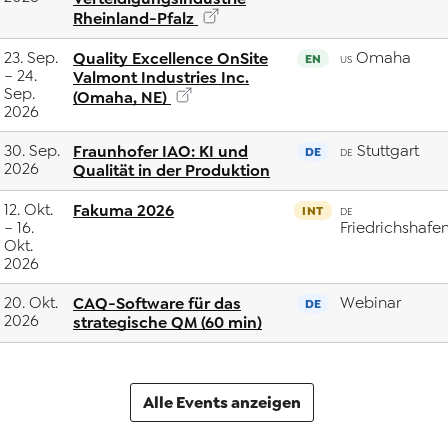
Rheinland-Pfalz
23. Sep.
Quality Excellence OnSite
Omaha
EN
US
– 24.
Valmont Industries Inc.
Sep.
(Omaha, NE)
2026
30. Sep.
Fraunhofer IAO: KI und
Stuttgart
DE
DE
2026
Qualität in der Produktion
12. Okt.
Fakuma 2026
INT
DE
– 16.
Friedrichshafe
Okt.
2026
20. Okt.
CAQ-Software für das
Webinar
DE
2026
strategische QM (60 min)
Alle Events anzeigen