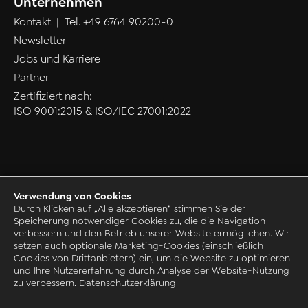
Unternehmen
Kontakt
| Tel.
+49 6764 90200-0
Newsletter
Jobs und Karriere
Partner
Zertifiziert nach:
ISO 9001:2015 & ISO/IEC 27001:2022
Verwendung von Cookies
Datenschutz
Durch Klicken auf „Alle akzeptieren“ stimmen Sie der
Speicherung notwendiger Cookies zu, die die Navigation
AGB
verbessern und den Betrieb unserer Website ermöglichen. Wir
Impressum
setzen auch optionale Marketing-Cookies (einschließlich
Cookies von Drittanbietern) ein, um die Website zu optimieren
Grounding Page
und Ihre Nutzererfahrung durch Analyse der Website-Nutzung
© 1993-2026 by CAQ AG Factory Systems
zu verbessern.
Datenschutzerklärung
Live-Präsentation anfragen