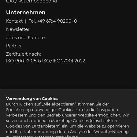
CAQ.Net embedded AI
Unternehmen
Kontakt
| Tel.
+49 6764 90200-0
Newsletter
Jobs und Karriere
Partner
Zertifiziert nach:
ISO 9001:2015 & ISO/IEC 27001:2022
Verwendung von Cookies
Datenschutz
Durch Klicken auf „Alle akzeptieren“ stimmen Sie der
Speicherung notwendiger Cookies zu, die die Navigation
AGB
verbessern und den Betrieb unserer Website ermöglichen. Wir
Impressum
setzen auch optionale Marketing-Cookies (einschließlich
Cookies von Drittanbietern) ein, um die Website zu optimieren
Grounding Page
und Ihre Nutzererfahrung durch Analyse der Website-Nutzung
© 1993-2026 by CAQ AG Factory Systems