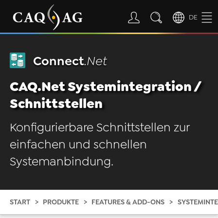
DE
Connect
.Net
CAQ.Net Systemintegration /
Schnittstellen
Konfigurierbare Schnittstellen zur
einfachen und schnellen
Systemanbindung.
START
PRODUKTE
FEATURES & ADD-ONS
SYSTEMINTE