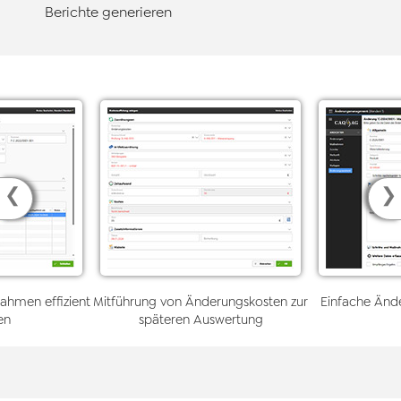
Berichte generieren
❮
❯
hmen effizient
Mitführung von Änderungskosten zur
Einfache Ände
en
späteren Auswertung