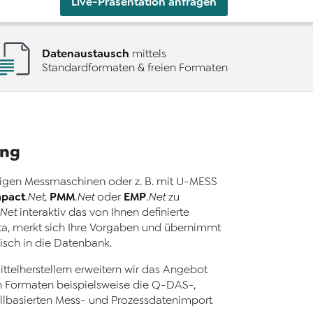
Live-Präsentation anfragen
Datenaustausch
mittels
Standardformaten & freien Formaten
ung
ähigen Messmaschinen oder z. B. mit U-MESS
pact
PMM
EMP
.Net
,
.Net
oder
.Net
zu
.Net
interaktiv das von Ihnen definierte
a, merkt sich Ihre Vorgaben und übernimmt
isch in die Datenbank.
telherstellern erweitern wir das Angebot
en Formaten beispielsweise die Q-DAS-,
llbasierten Mess- und Prozessdatenimport