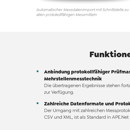
Automatischer Messdatenimport mit Schnittstelle zu
allen protokollfähigen Messmitteln
Funktion
Anbindung protokollfähiger Prüfma
Mehrstellenmesstechnik
Die übertragenen Ergebnisse stehen fort
zur Verfügung.
Zahlreiche Datenformate und Protok
Der Umgang mit zahlreichen Messprotoko
CSV und XML, ist als Standard in APE.Net i