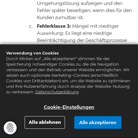
Umgehungslösung aufzeigen und den
Fehler später beseitigen, wenn dies für den
Kunden zumutbar ist.
Fehlerklasse 3:
Mängel mit niedriger
Auswirkung: Es liegt eine niedrige
Beeinträchtigung der Geschäftsprozesse
vor, d. h. es handelt sich um fehlerhafte
Verwendung von Cookies
oder nicht ausführbare Einzelfunktion, die
Durch Klicken auf „Alle akzeptieren“ stimmen Sie der
keine großen Auswirkungen haben. Unsere
Speicherung notwendiger Cookies zu, die die Navigation
Reaktionszeit beträgt in diesen Fällen fünf
verbessern und den Betrieb unserer Website ermöglichen. Wir
(5) Werktage, wenn dies für den Kunden
setzen auch optionale Marketing-Cookies (einschließlich
Cookies von Drittanbietern) ein, um die Website zu optimieren
zumutbar ist.
und Ihre Nutzererfahrung durch Analyse der Website-Nutzung
zu verbessern.
Datenschutzerklärung
Die Fristen nach Nr. 6 beginnen mit einer
Fehlermeldung nach Ziffer VIII 1. Für die
Cookie-Einstellungen
Fristberechnung gilt Ziffer V 2, 3. Bei
Meinungsverschiedenheit über die Zuordnung
Alle ablehnen
Alle akzeptieren
eines Fehlers in die Klassen nach Nr. 6 kann der
Kunde die Einstufung in eine höhere Fehlerklasse
verlangen. Er erstattet uns den Zusatzaufwand,