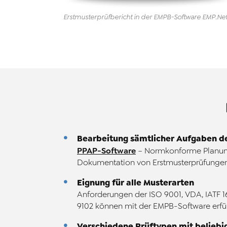
Erstmusterprüfbericht in der EMPB
-
Software
EMP
.Ne
Bearbeitung sämtlicher Aufgaben de
PPAP-Software
– Normkonforme Planun
Dokumentation von Erstmusterprüfunge
Eignung für alle Musterarten
Anforderungen der ISO 9001, VDA, IATF 
9102 können mit der EMPB-Software erfü
Verschiedene Prüftypen mit beliebi