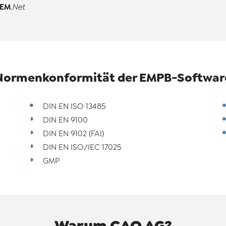
EM
.Net
Normenkonformität der EMPB-
Softwar
DIN EN ISO 13485
DIN EN 9100
DIN EN 9102 (FAI)
DIN EN ISO/IEC 17025
GMP
Warum CAQ AG?