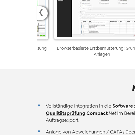
❮
i der Merkmalserfassung
Browserbasierte Erstbemusterung: Gru
Anlagen
Software 
Vollständige Integration in die
Qualitätsprüfung
Compact
.Net
im Berei
Auftragsexport
Anlage von Abweichungen / CAPAs über