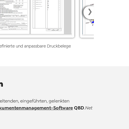
❯
efinierte und anpassbare Druckbelege
CAD-Link 3D-
n
geltenden, eingeführten, gelenkten
kumentenmanagement-Software
QBD
.Net