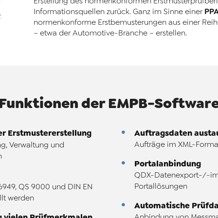
Erstellung des normenkonformen Erstmusterprüfberic
PP
Informationsquellen zurück. Ganz im Sinne einer
t
normenkonforme Erstbemusterungen aus einer Reihe
– etwa der Automotive-Branche – erstellen.
Funktionen der EMPB-
Softwar
r Erstmustererstellung
Auftragsdaten austa
Aufträge im XML-Format
g, Verwaltung und
n
Portalanbindung
QDX-Datenexport-/-imp
Portallösungen
16949, QS 9000 und DIN EN
llt werden
Automatische Prüfd
g vielen Prüfmerkmalen
Anbindung von Messmas