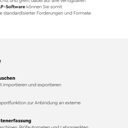
hts und greift dabei auf alle verfügbaren
AP
-
Software
können Sie somit
 standardisierter Forderungen und Formate
e
uschen
 importieren und exportieren
ortfunktion zur Anbindung an externe
atenerfassung
chinen, Prüfautomaten und Laborgeräten