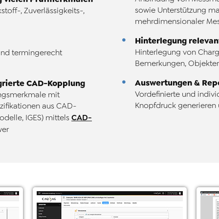
sowie Unterstützung mar
off-, Zuverlässigkeits-,
mehrdimensionaler Mes
Hinterlegung relevan
Hinterlegung von Charg
und termingerecht
Bemerkungen, Objekte
Auswertungen & Rep
grierte CAD-Kopplung
Vordefinierte und indiv
ungsmerkmale mit
Knopfdruck generieren
ifikationen aus CAD-
CAD-
delle, IGES) mittels
wer