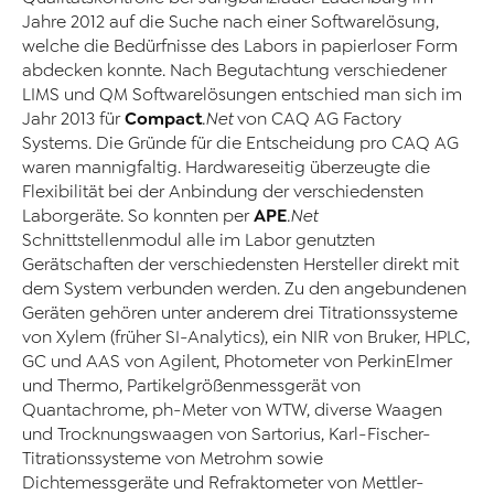
Jahre 2012 auf die Suche nach einer Softwarelösung,
welche die Bedürfnisse des Labors in papierloser Form
abdecken konnte. Nach Begutachtung verschiedener
LIMS und QM Softwarelösungen entschied man sich im
Compact
Jahr 2013 für
.Net
von CAQ AG Factory
Systems. Die Gründe für die Entscheidung pro CAQ AG
waren mannigfaltig. Hardwareseitig überzeugte die
Flexibilität bei der Anbindung der verschiedensten
APE
Laborgeräte. So konnten per
.Net
Schnittstellenmodul alle im Labor genutzten
Gerätschaften der verschiedensten Hersteller direkt mit
dem System verbunden werden. Zu den angebundenen
Geräten gehören unter anderem drei Titrationssysteme
von Xylem (früher SI-Analytics), ein NIR von Bruker, HPLC,
GC und AAS von Agilent, Photometer von PerkinElmer
und Thermo, Partikelgrößenmessgerät von
Quantachrome, ph-Meter von WTW, diverse Waagen
und Trocknungswaagen von Sartorius, Karl-Fischer-
Titrationssysteme von Metrohm sowie
Dichtemessgeräte und Refraktometer von Mettler-