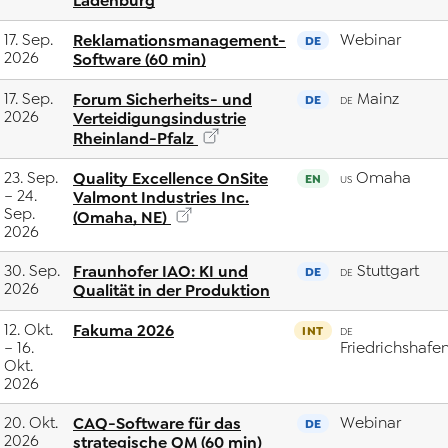
Ladenburg
17. Sep.
Reklamationsmanagement-
Webinar
DE
2026
Software (60 min)
17. Sep.
Forum Sicherheits- und
Mainz
DE
DE
2026
Verteidigungsindustrie
Rheinland-Pfalz
23. Sep.
Quality Excellence OnSite
Omaha
EN
US
– 24.
Valmont Industries Inc.
Sep.
(Omaha, NE)
2026
30. Sep.
Fraunhofer IAO: KI und
Stuttgart
DE
DE
2026
Qualität in der Produktion
12. Okt.
Fakuma 2026
INT
DE
– 16.
Friedrichshafe
Okt.
2026
20. Okt.
CAQ-Software für das
Webinar
DE
2026
strategische QM (60 min)