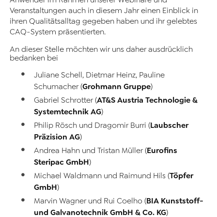
Anwender im Rahmen unserer Webinare und
Veranstaltungen auch in diesem Jahr einen Einblick in
ihren Qualitätsalltag gegeben haben und ihr gelebtes
CAQ-System präsentierten.
An dieser Stelle möchten wir uns daher ausdrücklich
bedanken bei
Juliane Schell, Dietmar Heinz, Pauline
Grohmann Gruppe
Schumacher (
)
AT&S Austria Technologie &
Gabriel Schrotter (
Systemtechnik AG
)
Laubscher
Philip Rösch und Dragomir Burri (
Präzision AG
)
Eurofins
Andrea Hahn und Tristan Müller (
Steripac GmbH
)
Töpfer
Michael Waldmann und Raimund Hils (
GmbH
)
BIA Kunststoff-
Marvin Wagner und Rui Coelho (
und Galvanotechnik GmbH & Co. KG
)