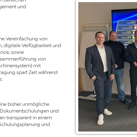
n Bereichen
gement und
ne Vereinfachung von
, digitale Verfügbarkeit und
nce, sowie
 Zusammenführung von
schinensystem) mit
ragung spart Zeit während
z.
ine bisher unmögliche
en, Dokumentschulungen und
en transparent in einem
r Schulungsplanung und