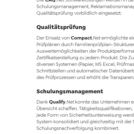
Die
.Net
Softwarelösungen werden in de
Schulungsmanagement, Reklamationsmana
Qualitätsprüfung vorbildlich eingesetzt:
Qualitätsprüfung
Compact
Der Einsatz von
.Net
ermöglichte ei
Prüfplänen durch Familienprüfplan-Strukturen
Auswertemöglichkeiten der Produktperforma
Zertifikatserstellung zu jedem Produkt. Die
diversen Systemen (Papier, MS Excel, Prüfma
Schnittstellen und automatischer Datenübert
des Prüfprozessen und erhöht die Transparen
Schulungsmanagement
Qualify
Dank
.Net
konnte das Unternehmen e
Übersicht schaffen. Tätigkeitsqualifikation
jede Form von Sicherheitsunterweisung werd
System konsolidiert und gleichzeitig mit de
Schulungsnachverfolgung kombiniert.