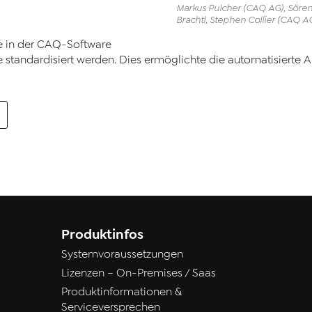
Markus Pulcher (CAQ AG), Sören
Brachtl, Stephen Collier (CAQ A
e in der CAQ-Software
e standardisiert werden. Dies ermöglichte die automatisierte
Produktinfos
Systemvoraussetzungen
Lizenzen – On-Premises / Saas
Produktinformationen &
Serviceversprechen