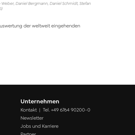
 Weber, Daniel Bergmann, Daniel Schmidt, Stefan
G)
 Auswertung der weltweit eingehenden
Unternehmen
Kontakt
| Tel.
+49 6764 90200-0
Newsletter
Jobs und Karriere
Partner