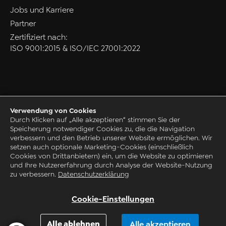
Jobs und Karriere
Partner
Zertifiziert nach:
ISO 9001:2015 & ISO/IEC 27001:2022
Verwendung von Cookies
Datenschutz
Durch Klicken auf „Alle akzeptieren“ stimmen Sie der
Speicherung notwendiger Cookies zu, die die Navigation
AGB
verbessern und den Betrieb unserer Website ermöglichen. Wir
Impressum
setzen auch optionale Marketing-Cookies (einschließlich
Cookies von Drittanbietern) ein, um die Website zu optimieren
Grounding Page
und Ihre Nutzererfahrung durch Analyse der Website-Nutzung
© 1993-2026 by CAQ AG Factory Systems
zu verbessern.
Datenschutzerklärung
Cookie-Einstellungen
Alle ablehnen
Alle akzeptieren