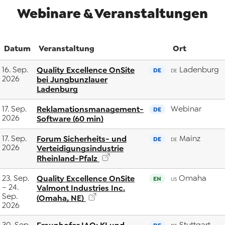
Webinare & Veranstaltungen
Datum
Veranstaltung
Ort
16. Sep.
Quality Excellence OnSite
Ladenburg
DE
DE
2026
bei Jungbunzlauer
Ladenburg
17. Sep.
Reklamationsmanagement-
Webinar
DE
2026
Software (60 min)
17. Sep.
Forum Sicherheits- und
Mainz
DE
DE
2026
Verteidigungsindustrie
Rheinland-Pfalz
23. Sep.
Quality Excellence OnSite
Omaha
EN
US
– 24.
Valmont Industries Inc.
Sep.
(Omaha, NE)
2026
30. Sep.
Stuttgart