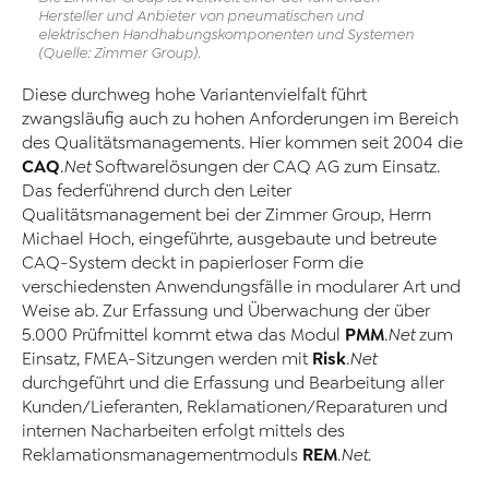
Hersteller und Anbieter von pneumatischen und
elektrischen Handhabungskomponenten und Systemen
(Quelle: Zimmer Group).
Diese durchweg hohe Variantenvielfalt führt
zwangsläufig auch zu hohen Anforderungen im Bereich
des Qualitätsmanagements. Hier kommen seit 2004 die
CAQ
.Net
Softwarelösungen der CAQ AG zum Einsatz.
Das federführend durch den Leiter
Qualitätsmanagement bei der Zimmer Group, Herrn
Michael Hoch, eingeführte, ausgebaute und betreute
CAQ-System deckt in papierloser Form die
verschiedensten Anwendungsfälle in modularer Art und
Weise ab. Zur Erfassung und Überwachung der über
PMM
5.000 Prüfmittel kommt etwa das Modul
.Net
zum
Risk
Einsatz, FMEA-Sitzungen werden mit
.Net
durchgeführt und die Erfassung und Bearbeitung aller
Kunden/Lieferanten, Reklamationen/Reparaturen und
internen Nacharbeiten erfolgt mittels des
REM
Reklamationsmanagementmoduls
.Net
.