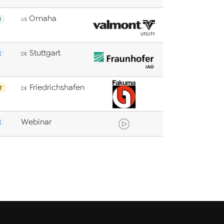
Omaha
N
US
Stuttgart
E
DE
Friedrichshafen
T
DE
Webinar
E