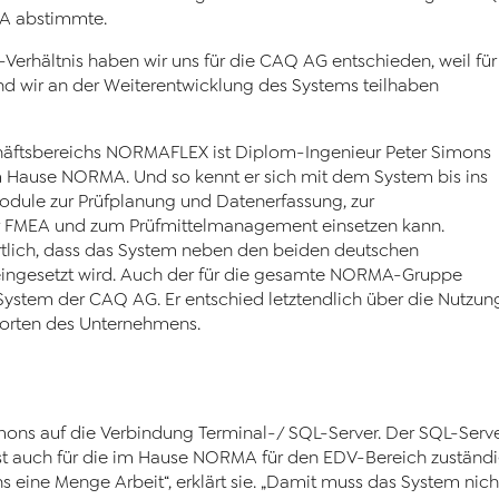
MA abstimmte.
erhältnis haben wir uns für die CAQ AG entschieden, weil für
d wir an der Weiterentwicklung des Systems teilhaben
äftsbereichs NORMAFLEX ist Dip­lom-Ingenieur Peter Simons
 Hause NORMA. Und so kennt er sich mit dem System bis ins
Module zur Prüfplanung und Datenerfassung, zur
r FMEA und zum Prüfmittelmanagement einsetzen kann.
ortlich, dass das System neben den beiden deutschen
eingesetzt wird. Auch der für die gesamte NORMA-Gruppe
ystem der CAQ AG. Er entschied letztendlich über die Nutzun
dorten des Unternehmens.
ns auf die Verbindung Terminal-/ SQL-Server. Der SQL-Server b
st auch für die im Hause NORMA für den EDV-Bereich zuständige
 eine Menge Arbeit“, erklärt sie. „Damit muss das System nicht