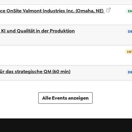
nce OnSite Valmont Industries Inc. (Omaha, NE)
E
 KI und Qualität in der Produktion
D
IN
r das strategische QM (60 min)
D
Alle Events anzeigen