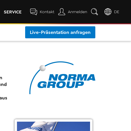
SERVICE
Kontakt
Anmelden
DE
Live-Präsentation anfragen
n
und
aus