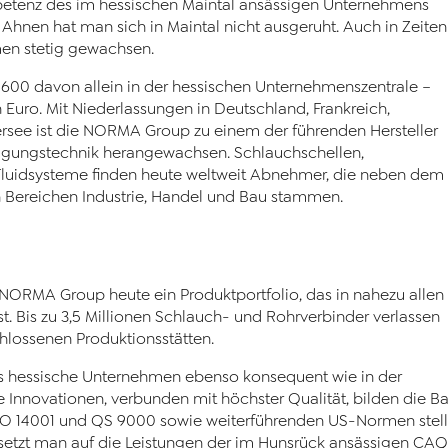
tenz des im hessischen Maintal ansässigen Unternehmens
Ahnen hat man sich in Maintal nicht ausgeruht. Auch in Zeiten
men stetig gewachsen.
– 600 davon allein in der hessischen Unternehmens­zentrale –
 Euro. Mit Niederlassungen in Deutschland, Frankreich,
rsee ist die NORMA Group zu einem der führenden Hersteller
igungstechnik herangewachsen. Schlauchschellen,
luidsysteme finden heute weltweit Abnehmer, die neben dem
 Bereichen Industrie, Handel und Bau stammen.
RMA Group heute ein Produktportfolio, das in nahezu allen
t. Bis zu 3,5 Millionen Schlauch- und Rohrverbinder verlassen
hlossenen Produktionsstätten.
 das hessische Unternehmen ebenso konsequent wie in der
e Innovationen, verbunden mit höchster Qualität, bilden die B
 ISO 14001 und QS 9000 sowie weiterführenden US-Normen stell
setzt man auf die Leistungen der im Hunsrück ansässigen CAQ 