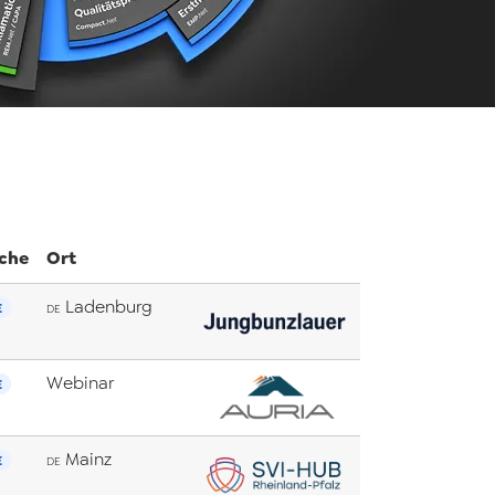
che
Ort
Ladenburg
E
DE
Webinar
E
Mainz
E
DE