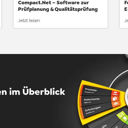
Compact.Net – Software zur
F
Prüfplanung & Qualitätsprüfung
E
Jetzt lesen
J
n im Überblick