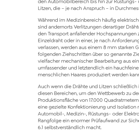
den Automobilbereich bis hin zur Rüstungs- 
Litzen, die – je nach Anspruch – in Durchmes
Während im Medizinbereich häufig elektrisch
sind andernorts Verlitzungen derartiger Dräh
den Transport anfallender Hochspannungen zu
Einzeldraht oder in einer, je nach Anforderun
verlassen, werden aus einem 8 mm starken G
folgenden Ziehschritten über so genannte Zi
vielfacher mechanischer Bearbeitung aus e
umfassender und letztendlich ein hauchfeiner
menschlichen Haares produziert werden kan
Auch wenn die Drähte und Litzen schließlich 
diesen Bereichen, um den Wettbewerb zu den t
Produktionsfläche von 17.000 Quadratmetern ag
eine gezielte Konfektionierung und Isolatio
Automobil-, Medizin-, Rüstungs- oder Elektro
Rangfolge ein enormer Prüfaufwand zur Siche
6.1 selbstverständlich macht.