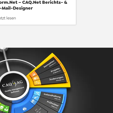
orm.Net – CAQ.Net Berichts- &
-Mail-Designer
etzt lesen