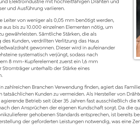
und Elektroindustrie mit hochleitfähigen Drähten und
ser und Ausführung variieren.
e Leiter von weniger als 0,05 mm benötigt werden,
te aus bis zu 10.000 einzelnen Elementen nötig, um
 gewährleisten. Sämtliche Stärken, die als
g des Kunden, verdrillten Verlitzung das Haus
ießwalzdraht gewonnen. Dieser wird in aufeinander
ehsteine systematisch verjüngt, sodass nach
inem 8 mm-Kupferelement zuerst ein 1,6 mm
 Stromträger unterhalb der Stärke eines
n.
in zahlreichen Branchen Verwendung finden, agiert das Familien
atsächlichen Kunden zu vermeiden. Als Hersteller von Drähten
ierende Betrieb seit über 35 Jahren fast ausschließlich die Ka
n nach den Ansprüchen der eigenen Kundschaft sorgt. Da die qu
nikzulieferer gehobenen Standards entsprechen, ist bereits bei
rstellung der geforderten Leistungen notwendig, was eine Zer