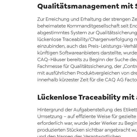
Qualitätsmanagement mit 
Zur Erreichung und Erhaltung der strengen Zer
beheimatete Kommanditgesellschaft seit End
abgestimmtes System zur Qualitätssicherung
lückenlose Traceability/Chargenverfolgung m
einzubinden, auch das Preis-Leistungs-Verhä
künftigen Softwareanbieters darstellte, wu
CAQ-Häuser bereits zu Beginn der Suche deutl
Fachmesse für Qualitätssicherung, der „Contr
mit ausführlichen Produktvergleichen von dr
innerhalb kürzester Zeit für die CAQ AG Fact
Lückenlose Traceability mi
Hintergrund der Aufgabenstellung des Etiket
Umsetzung – auf effiziente Weise für gezielt
erforderlich war, wurde jeder Werker zu Begin
produzierten Stücken sichtbar angebracht wu
und den Namen des Verantwortlichen.