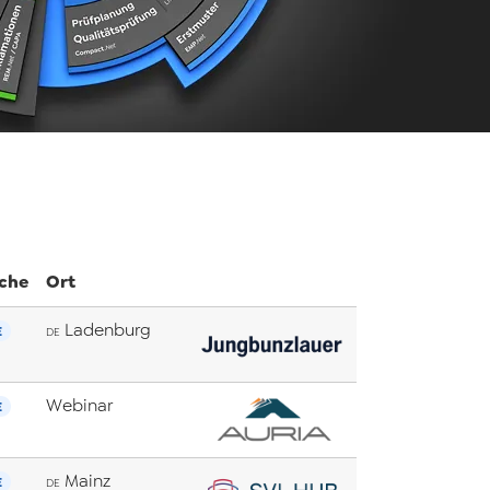
che
Ort
Ladenburg
E
DE
Webinar
E
Mainz
E
DE