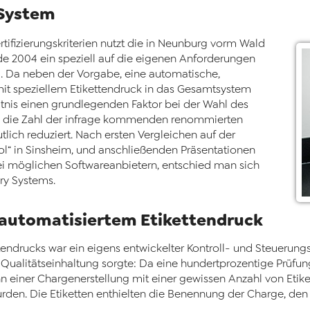
System
tifizierungskriterien nutzt die in Neunburg vorm Wald
e 2004 ein speziell auf die eigenen Anforderungen
. Da neben der Vorgabe, eine automatische,
it speziellem Etikettendruck in das Gesamtsystem
ltnis einen grundlegenden Faktor bei der Wahl des
rde die Zahl der infrage kommenden renommierten
ich reduziert. Nach ersten Vergleichen auf der
ol“ in Sinsheim, und anschließenden Präsentationen
ei möglichen Softwareanbietern, entschied man sich
ory Systems.
t automatisiertem Etikettendruck
tendrucks war ein eigens entwickelter Kontroll- und Steuerung
e Qualitätseinhaltung sorgte: Da eine hundertprozentige Prüfu
n einer Chargenerstellung mit einer gewissen Anzahl von Etiket
rden. Die Etiketten enthielten die Benennung der Charge, de