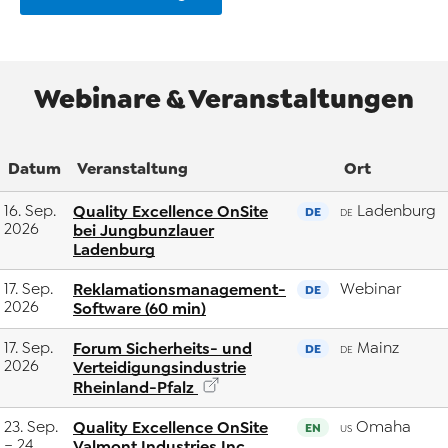
Webinare & Veranstaltungen
Datum
Veranstaltung
Ort
16. Sep.
Quality Excellence OnSite
Ladenburg
DE
DE
2026
bei Jungbunzlauer
Ladenburg
17. Sep.
Reklamationsmanagement-
Webinar
DE
2026
Software (60 min)
17. Sep.
Forum Sicherheits- und
Mainz
DE
DE
2026
Verteidigungsindustrie
Rheinland-Pfalz
23. Sep.
Quality Excellence OnSite
Omaha
EN
US
– 24.
Valmont Industries Inc.