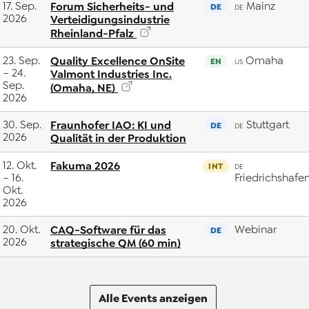
17. Sep.
Forum Sicherheits- und
Mainz
DE
DE
2026
Verteidigungsindustrie
Rheinland-Pfalz
23. Sep.
Quality Excellence OnSite
Omaha
EN
US
– 24.
Valmont Industries Inc.
Sep.
(Omaha, NE)
2026
30. Sep.
Fraunhofer IAO: KI und
Stuttgart
DE
DE
2026
Qualität in der Produktion
12. Okt.
Fakuma 2026
INT
DE
– 16.
Friedrichshafe
Okt.
2026
20. Okt.
CAQ-Software für das
Webinar
DE
2026
strategische QM (60 min)
Alle Events anzeigen