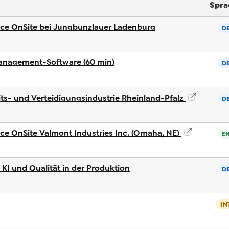
Spra
nce OnSite bei Jungbunzlauer Ladenburg
D
nagement-Software (60 min)
D
ts- und Verteidigungsindustrie Rheinland-Pfalz
D
nce OnSite Valmont Industries Inc. (Omaha, NE)
E
 KI und Qualität in der Produktion
D
IN