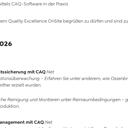
ttels CAQ-Software in der Praxis
erem Quality Excellence OnSite begrüßen zu dürfen und sind zuv
2026
tätssicherung mit
CAQ
.Net
ktionsüberwachung – Erfahren Sie unter anderem, wie Ossenb
ither erzielt wurden.
sche Reinigung und Montieren unter Reinraumbedingungen – g
oduktion.
smanagement mit
CAQ
.Net