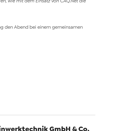
n, wie mit dem Einsatz von
CAQ
.Net
die
ltung den Abend bei einem gemeinsamen
inwerktechnik GmbH & Co.