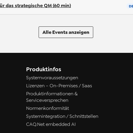
r das strategische QM (60 min)
D
Alle Events anzeigen
Produktinfos
Systemvoraussetzungen
Lizenzen – On-Premises / Saas
Produktinformationen &
Serviceversprechen
Normenkonformität
Systemintegration / Schnittstellen
CAQ.Net embedded AI