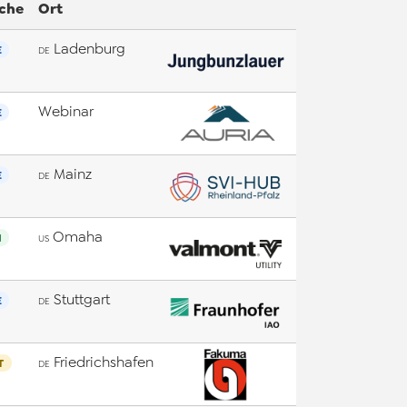
che
Ort
Ladenburg
E
DE
Webinar
E
Mainz
E
DE
Omaha
N
US
Stuttgart
E
DE
Friedrichshafen
T
DE