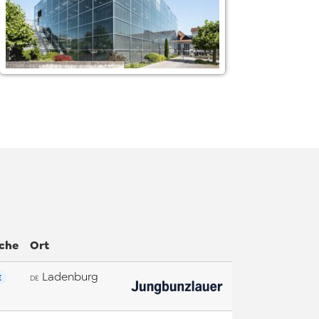
che
Ort
Ladenburg
E
DE