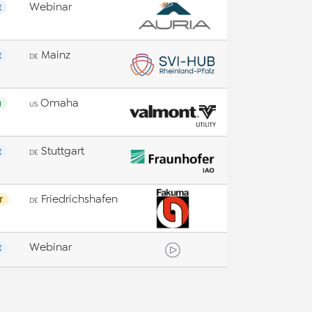
Webinar
E
Mainz
E
DE
Omaha
N
US
Stuttgart
E
DE
Friedrichshafen
T
DE
Webinar
E