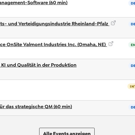
nagement-Software (60 min)
D
ts- und Verteidigungsindustrie Rheinland-Pfalz
D
nce OnSite Valmont Industries Inc. (Omaha, NE)
E
 KI und Qualität in der Produktion
D
IN
r das strategische QM (60 min)
D
Alle Events anzeigen