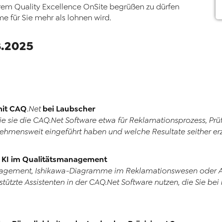
serem Quality Excellence OnSite begrüßen zu dürfen
me für Sie mehr als lohnen wird.
8.2025
mit
CAQ
bei Laubscher
.Net
e sie die
CAQ
.Net
Software etwa für Reklamationsprozess, P
mensweit eingeführt haben und welche Resultate seither erz
– KI im Qualitätsmanagement
ement, Ishikawa-Diagramme im Reklamationswesen oder Audit
stützte Assistenten in der
CAQ
.Net
Software nutzen, die Sie bei