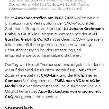
Juliane Schell (Johann Grohmann GmbH & Co. KG) ,
Dietmar Heinz (MGH GussTec GmbH & Co. KG) , Pauline
Schumacher (Johann Grohmann GmbH & Co. KG)
Anwendertreffen am 19.03.2025
Beim
wollen wir die
Umsetzung und Verknüpfung der CAQ-Module der
Johann Grohmann
Grohmann-Gruppe am Standort der
GmbH & Co. KG
MGH
in Bisingen zusammen mit der
GussTec GmbH & Co. KG
mit anderen CAQ-Anwendern
teilen und mit Ihnen gemeinsam die Anwendung,
Herausforderungen bei der Umsetzung und
entsprechende Lösungsansätze diskutieren.
Der Tag wird in drei Themensessions aufgeteilt, in denen
EMP
wir auf das Modul zur Erstmusterprüfung
.Net
im
CAD-Link
Prüfplanung
Zusammenspiel mit
und der
Compact
FMEA nach VDA-AIAG im
.Net
eingehen, die
Modul
Risk
.Net
demonstrieren und diskutieren und die
App-Baukastens von engomo mit
Möglichkeiten des
CAQ
.Net
genauer beleuchten.
Stammtisch